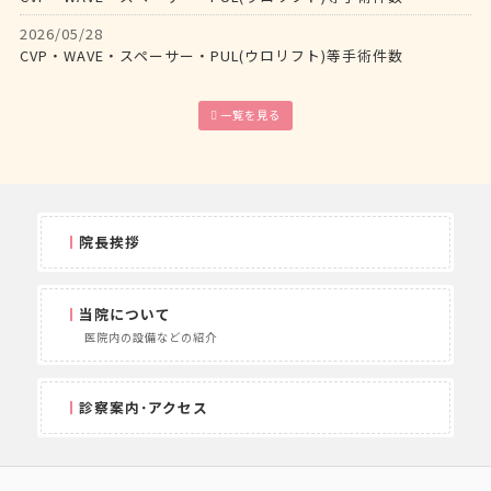
休診のお知らせ
2026/05/28
2026/02/04
CVP・WAVE・スペーサー・PUL(ウロリフト)等手術件数
外来診療時間変更のお知らせ
2026/05/11
2026/01/30
当院における前立腺生検について
一覧を見る
2月診療担当変更のお知らせ
2026/05/07
Barrigel(ベリジェル)使用認定証取得！！
2026/04/30
CVP・WAVE・スペーサー・PUL(ウロリフト)等手術件数
院長挨拶
2026/04/13
経尿道的前立腺吊り上げ術(PUL)認定証取得！！
当院について
2026/04/13
医院内の設備などの紹介
経尿道的前立腺吊り上げ術(PUL ウロリフト)導入のお知らせ
2026/03/31
診察案内･アクセス
CVP・WAVE・スペーサー・PUL(ウロリフト)等手術件数
2026/02/26
CVP・WAVE・スペーサー・PUL(ウロリフト)等手術件数